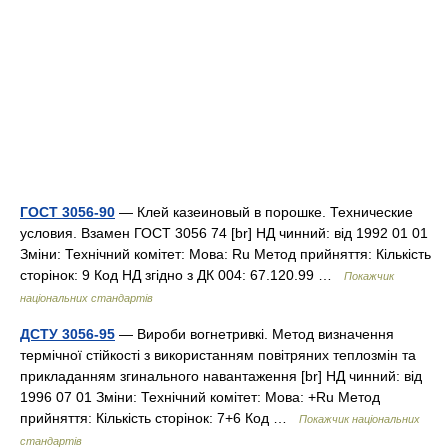
ГОСТ 3056-90
— Клей казеиновый в порошке. Технические
условия. Взамен ГОСТ 3056 74 [br] НД чинний: від 1992 01 01
Зміни: Технічний комітет: Мова: Ru Метод прийняття: Кількість
сторінок: 9 Код НД згідно з ДК 004: 67.120.99 …
Покажчик
національних стандартів
ДСТУ 3056-95
— Вироби вогнетривкі. Метод визначення
термічної стійкості з використанням повітряних теплозмін та
прикладанням згинального навантаження [br] НД чинний: від
1996 07 01 Зміни: Технічний комітет: Мова: +Ru Метод
прийняття: Кількість сторінок: 7+6 Код …
Покажчик національних
стандартів