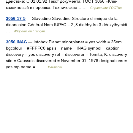
Действие: С 01.01.92 Текст документа: ГОСТ 3056 «Клей
казеиновый в порошке. Технические… …
Справочник ГОСТов
3056-17-5
— Stavudine Stavudine Structure chimique de la
didanosine Général Nom IUPAC L 2 ,3 didéhydro 3 déoxythymidi
…
Wikipédia en Français
3056 INAG
— Infobox Planet minorplanet = yes width = 25em
bgcolour = #FFFFC0 apsis = name = INAG symbol = caption =
discovery = yes discovery ref = discoverer = Tomita, K. discovery
site = Caussols discovered = November 01, 1978 designations =
yes mp name =… …
Wikipedia