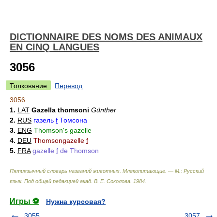
DICTIONNAIRE DES NOMS DES ANIMAUX
EN CINQ LANGUES
3056
Толкование
Перевод
3056
1.
LAT
Gazella thomsoni
Günther
2.
RUS
газель
f
Томсона
3.
ENG
Thomson's gazelle
4.
DEU
Thomsongazelle
f
5.
FRA
gazelle
f
de Thomson
Пятиязычный словарь названий животных. Млекопитающие. — М.: Русский
язык
.
Под общей редакцией акад. В. Е. Соколова
.
1984
.
Игры ⚽
Нужна курсовая?
3055
3057